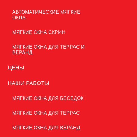
АВТОМАТИЧЕСКИЕ МЯГКИЕ
ОКНА
Укрытие
веранды мягкими окнами
— надёжная
защита от дождя, ветра и пыли, при этом сохраняется
МЯГКИЕ ОКНА СКРИН
естественное освещение и обзор. Установлены по
периметру на качественную фурнитуру.
МЯГКИЕ ОКНА ДЛЯ ТЕРРАС И
ВЕРАНД
Нужна консультация
ЦЕНЫ
специалиста?
НАШИ РАБОТЫ
Звоните
8 (800) 333-93-21
,
Или оставьте заявку и мы
перезвоним Вам в течение 5 минут!
МЯГКИЕ ОКНА ДЛЯ БЕСЕДОК
МЯГКИЕ ОКНА ДЛЯ ТЕРРАС
МЯГКИЕ ОКНА ДЛЯ ВЕРАНД